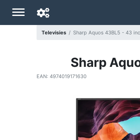
Televisies
Sharp Aquos 43BL5 - 43 in
Navigatietaal
Favoriete bezorgland
Sharp Aquo
Startpagina
EAN
:
4974019171630
Prijs daalt
Instellingen
Steun ons
Neem contact met ons op