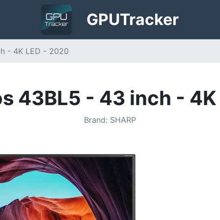
GPU
Tracker
ch - 4K LED - 2020
s 43BL5 - 43 inch - 4K
Brand
:
SHARP