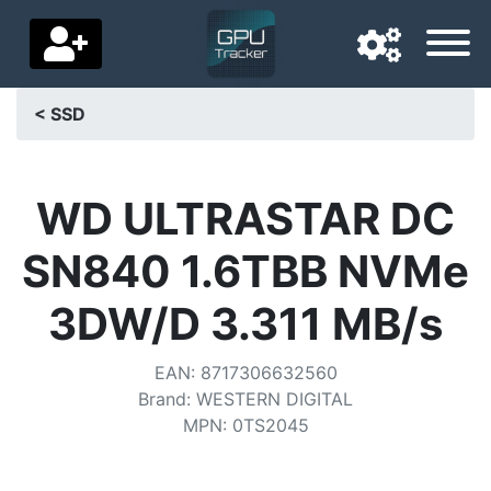
< SSD
Navigatietaal
Favoriete bezorgland
WD ULTRASTAR DC
Startpagina
SN840 1.6TBB NVMe
Prijs daalt
3DW/D 3.311 MB/s
Instellingen
EAN
:
8717306632560
Steun ons
Brand
:
WESTERN DIGITAL
MPN
:
0TS2045
Neem contact met ons op