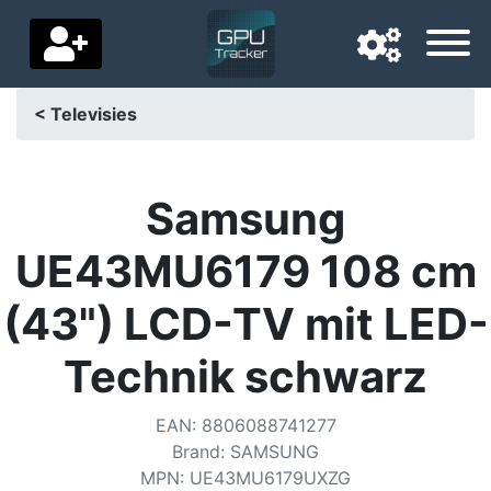
< Televisies
Navigatietaal
Favoriete bezorgland
Samsung
Startpagina
UE43MU6179 108 cm
Prijs daalt
(43") LCD-TV mit LED-
Instellingen
Technik schwarz
Steun ons
EAN
:
8806088741277
Neem contact met ons op
Brand
:
SAMSUNG
MPN
:
UE43MU6179UXZG