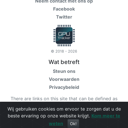
Neem contact met ons op
Facebook
Twitter
© 2018 - 2026
Wat betreft
Steun ons
Voorwaarden
Privacybeleid
There are links on this site that can be defined as
“affiliate links”. More information about affiliate links
Wij gebruiken cookies om ervoor te zorgen dat u de
can be found
here
beste ervaring op onze website krijgt.
Kom meer te
weten
Check our
terms
for more details.
Ok!