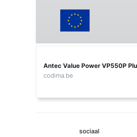
Antec Value Power VP550P Pl
codima.be
sociaal