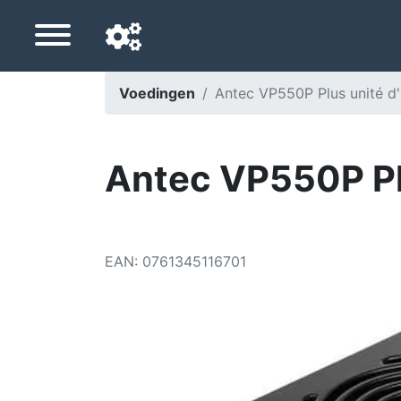
Voedingen
Antec VP550P Plus unité d'
Navigatietaal
Favoriete bezorgland
Antec VP550P Plu
Startpagina
Prijs daalt
EAN
:
0761345116701
Instellingen
Steun ons
Neem contact met ons op