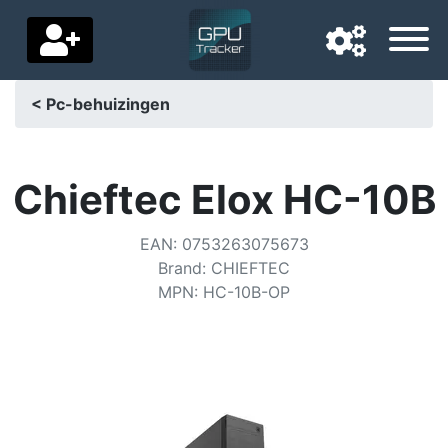
< Pc-behuizingen
Navigatietaal
Favoriete bezorgland
Chieftec Elox HC-10B
Startpagina
EAN
:
0753263075673
Brand
:
CHIEFTEC
Prijs daalt
MPN
:
HC-10B-OP
Instellingen
Steun ons
Neem contact met ons op