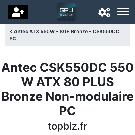
< Antec ATX 550W - 80+ Bronze - CSK550DC
EC
Navigatietaal
Favoriete bezorgland
Antec CSK550DC 550
Startpagina
W ATX 80 PLUS
Prijs daalt
Bronze Non-modulaire
Instellingen
PC
Steun ons
Neem contact met ons op
topbiz.fr