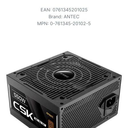
Voorwaarden
EAN
:
0761345201025
Categorieën
Brand
:
ANTEC
MPN
:
0-761345-20102-5