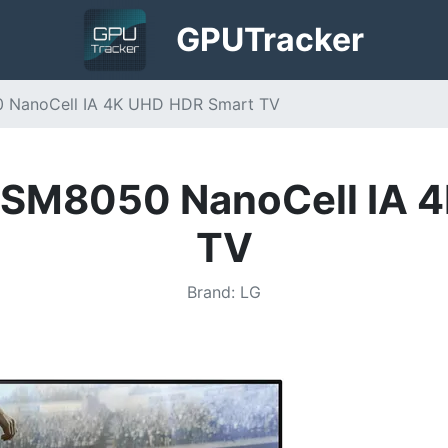
GPU
Tracker
0 NanoCell IA 4K UHD HDR Smart TV
65SM8050 NanoCell IA 
TV
Brand
:
LG