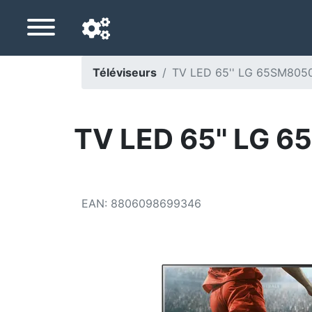
Téléviseurs
TV LED 65'' LG 65SM805
Langue de navigation
Pays de livraison
TV LED 65'' LG 
Accueil
Baisses de prix
EAN
:
8806098699346
Paramètres
Soutenez-nous
Contactez-nous