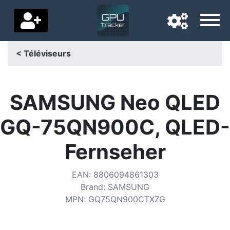
< Téléviseurs
Langue de navigation
Pays de livraison
SAMSUNG Neo QLED
Accueil
GQ-75QN900C, QLED-
Baisses de prix
Fernseher
Paramètres
EAN
:
8806094861303
Soutenez-nous
Brand
:
SAMSUNG
MPN
:
GQ75QN900CTXZG
Contactez-nous