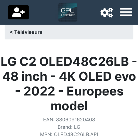
< Téléviseurs
Langue de navigation
Pays de livraison
LG C2 OLED48C26LB -
Accueil
48 inch - 4K OLED evo
Baisses de prix
- 2022 - Europees
Paramètres
model
Soutenez-nous
EAN
:
8806091620408
Contactez-nous
Brand
:
LG
MPN
:
OLED48C26LB.API