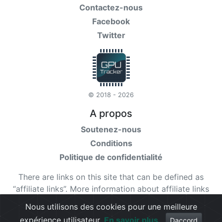
Contactez-nous
Facebook
Twitter
© 2018 - 2026
A propos
Soutenez-nous
Conditions
Politique de confidentialité
There are links on this site that can be defined as
“affiliate links”. More information about affiliate links
can be found
here
Nous utilisons des cookies pour une meilleure
expérience utilisateur.
En savoir plus
Check our
terms
for more details.
Daccord