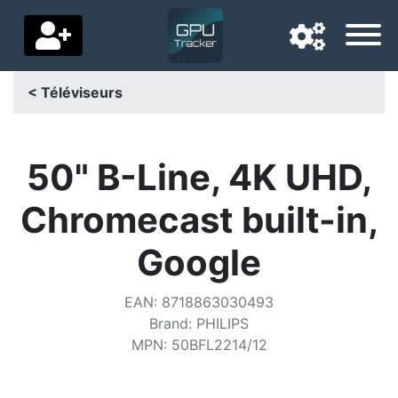
< Téléviseurs
Langue de navigation
Pays de livraison
50" B-Line, 4K UHD,
Accueil
Chromecast built-in,
Baisses de prix
Google
Paramètres
EAN
:
8718863030493
Soutenez-nous
Brand
:
PHILIPS
MPN
:
50BFL2214/12
Contactez-nous