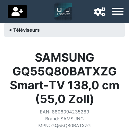
< Téléviseurs
Langue de navigation
Pays de livraison
SAMSUNG
Accueil
GQ55Q80BATXZG
Baisses de prix
Smart-TV 138,0 cm
Paramètres
(55,0 Zoll)
Soutenez-nous
EAN
:
8806094235289
Contactez-nous
Brand
:
SAMSUNG
MPN
:
GQ55Q80BATXZG