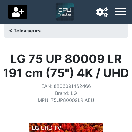
< Téléviseurs
Langue de navigation
Pays de livraison
LG 75 UP 80009 LR
Accueil
191 cm (75") 4K / UHD
Baisses de prix
EAN
:
8806091462466
Paramètres
Brand
:
LG
MPN
:
75UP80009LR.AEU
Soutenez-nous
Contactez-nous