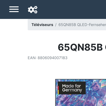
Téléviseurs
65QN85B QLED-Fernseher 
Langue de navigation
Pays de livraison
65QN85B Q
Accueil
EAN
:
8806094007183
Baisses de prix
Paramètres
Soutenez-nous
Contactez-nous