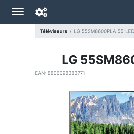
Téléviseurs
LG 55SM8600PLA 55"LED 
Langue de navigation
Pays de livraison
LG 55SM860
Accueil
EAN
:
8806098383771
Baisses de prix
Paramètres
Soutenez-nous
Contactez-nous