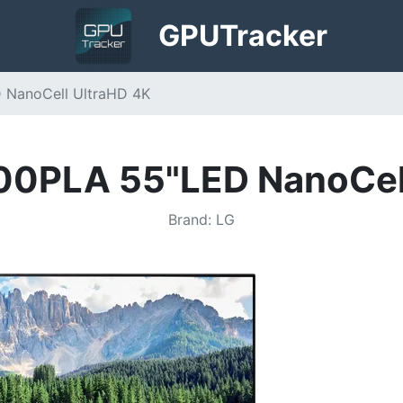
GPU
Tracker
NanoCell UltraHD 4K
0PLA 55"LED NanoCell
Brand
:
LG