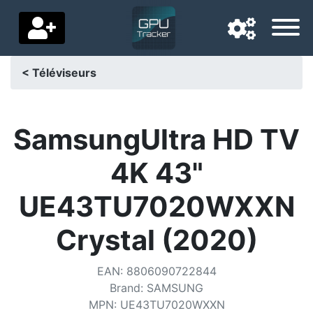
< Téléviseurs
Langue de navigation
Pays de livraison
SamsungUltra HD TV
Accueil
4K 43"
Baisses de prix
UE43TU7020WXXN
Paramètres
Crystal (2020)
Soutenez-nous
EAN
:
8806090722844
Contactez-nous
Brand
:
SAMSUNG
MPN
:
UE43TU7020WXXN