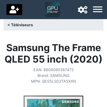
< Téléviseurs
Langue de navigation
Pays de livraison
Samsung The Frame
Accueil
QLED 55 inch (2020)
Baisses de prix
EAN
:
8806090367472
Paramètres
Brand
:
SAMSUNG
MPN
:
QE55LS03TASXXN
Soutenez-nous
Contactez-nous