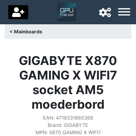
< Mainboards
Navigationssprache
Lieferland
GIGABYTE X870
Startseite
GAMING X WIFI7
Preis sinkt
socket AM5
Einstellungen
moederbord
Unterstütze uns
EAN
:
4719331865368
Kontaktiere uns
Brand
:
GIGABYTE
MPN
:
X870 GAMING X WIFI7