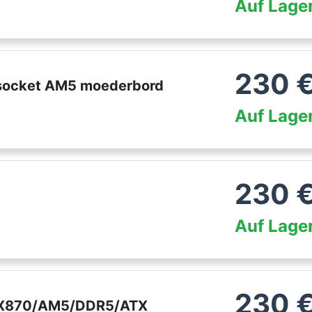
Auf Lage
230
socket AM5 moederbord
Auf Lage
230
Auf Lage
230
- X870/AM5/DDR5/ATX