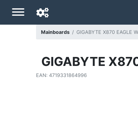
Mainboards
GIGABYTE X870 EAGLE WI
Navigationssprache
Lieferland
GIGABYTE X870
Startseite
EAN
:
4719331864996
Preis sinkt
Einstellungen
Unterstütze uns
Kontaktiere uns