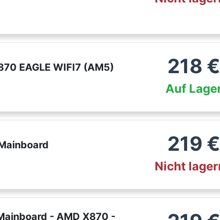
218
€
870 EAGLE WIFI7 (AM5)
Auf Lage
219
€
Mainboard
Nicht lage
ainboard - AMD X870 -