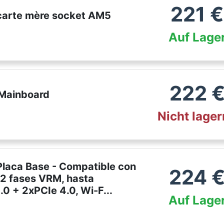
221
€
arte mère socket AM5
Auf Lage
222
Mainboard
Nicht lage
aca Base - Compatible con
224
 fases VRM, hasta
 + 2xPCIe 4.0, Wi-F...
Auf Lage