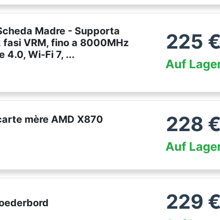
cheda Madre - Supporta
225
fasi VRM, fino a 8000MHz
.0, Wi-Fi 7, ...
Auf Lage
228
carte mère AMD X870
Auf Lage
229
oederbord