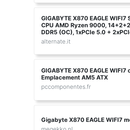
GIGABYTE X870 EAGLE WIFI7 S
CPU AMD Ryzen 9000, 14+2+2 
DDR5 (OC), 1xPCIe 5.0 + 2xPCIe 4
alternate.it
GIGABYTE X870 EAGLE WIFI7 
Emplacement AM5 ATX
pccomponentes.fr
Gigabyte X870 EAGLE WIFI7 m
megekko.nl