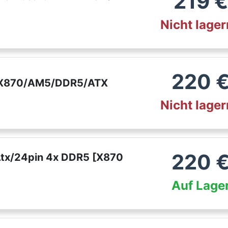
219
€
Nicht lage
220
- X870/AM5/DDR5/ATX
Nicht lage
220
tx/24pin 4x DDR5 [X870
Auf Lage