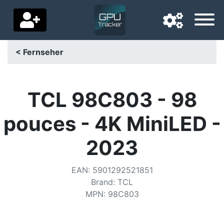
< Fernseher
Navigationssprache
Lieferland
TCL 98C803 - 98
Startseite
pouces - 4K MiniLED -
Preis sinkt
2023
Einstellungen
EAN
:
5901292521851
Unterstütze uns
Brand
:
TCL
MPN
:
98C803
Kontaktiere uns