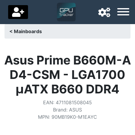
< Mainboards
Navigationssprache
Lieferland
Asus Prime B660M-A
Startseite
D4-CSM - LGA1700
Preis sinkt
µATX B660 DDR4
Einstellungen
EAN
:
4711081508045
Unterstütze uns
Brand
:
ASUS
MPN
:
90MB19K0-M1EAYC
Kontaktiere uns