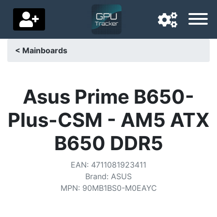
< Mainboards
Navigationssprache
Lieferland
Asus Prime B650-
Startseite
Plus-CSM - AM5 ATX
Preis sinkt
B650 DDR5
Einstellungen
EAN
:
4711081923411
Unterstütze uns
Brand
:
ASUS
MPN
:
90MB1BS0-M0EAYC
Kontaktiere uns