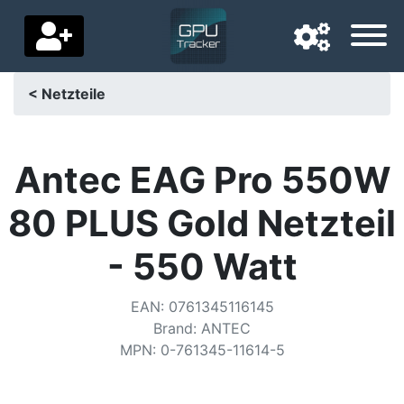
< Netzteile
Navigationssprache
Lieferland
Antec EAG Pro 550W
Startseite
80 PLUS Gold Netzteil
Preis sinkt
- 550 Watt
Einstellungen
EAN
:
0761345116145
Unterstütze uns
Brand
:
ANTEC
MPN
:
0-761345-11614-5
Kontaktiere uns