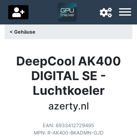
< Gehäuse
Navigationssprache
Lieferland
DeepCool AK400
Startseite
DIGITAL SE -
Preis sinkt
Luchtkoeler
Einstellungen
azerty.nl
Unterstütze uns
Kontaktiere uns
EAN
:
6933412729495
MPN
:
R-AK400-BKADMN-GJD