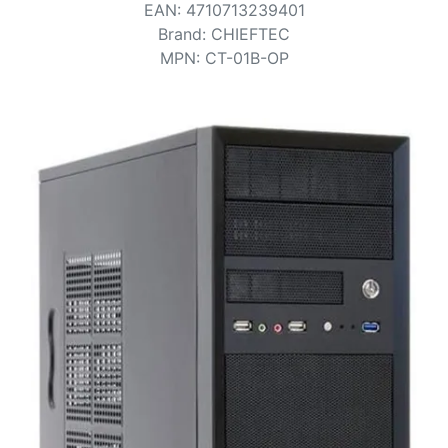
Bedingungen
EAN
:
4710713239401
Brand
:
CHIEFTEC
Kategorien
MPN
:
CT-01B-OP