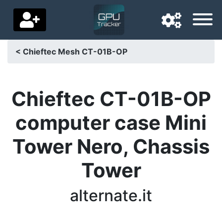
< Chieftec Mesh CT-01B-OP
Navigationssprache
Lieferland
Chieftec CT-01B-OP
Startseite
computer case Mini
Preis sinkt
Tower Nero, Chassis
Einstellungen
Tower
Unterstütze uns
alternate.it
Kontaktiere uns