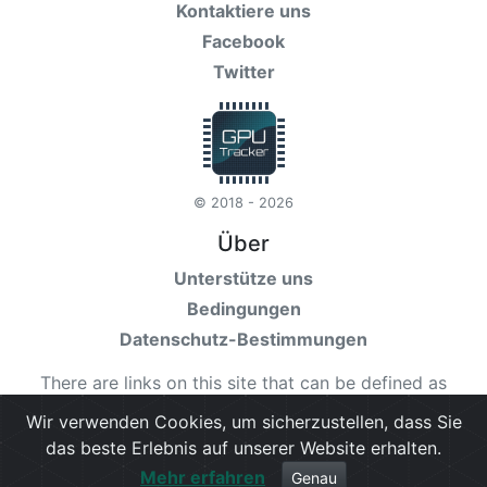
Kontaktiere uns
Facebook
Twitter
© 2018 - 2026
Über
Unterstütze uns
Bedingungen
Datenschutz-Bestimmungen
There are links on this site that can be defined as
“affiliate links”. More information about affiliate links
Wir verwenden Cookies, um sicherzustellen, dass Sie
can be found
here
das beste Erlebnis auf unserer Website erhalten.
Mehr erfahren
Check our
terms
for more details.
Genau