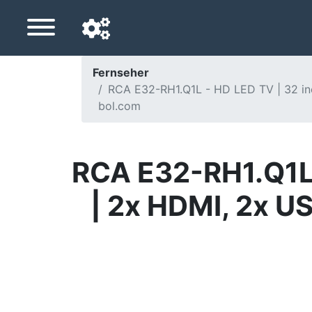
Fernseher
RCA E32-RH1.Q1L - HD LED TV | 32 inc
Navigationssprache
bol.com
Lieferland
Startseite
RCA E32-RH1.Q1L 
Preis sinkt
| 2x HDMI, 2x U
Einstellungen
Unterstütze uns
Kontaktiere uns