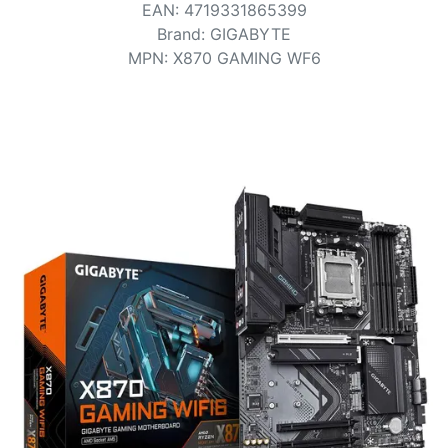
Bedingungen
EAN
:
4719331865399
Brand
:
GIGABYTE
Kategorien
MPN
:
X870 GAMING WF6