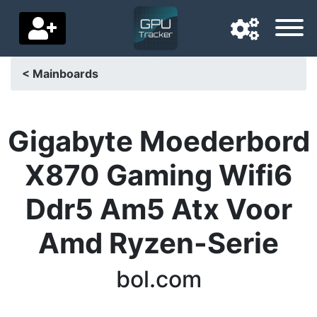
< Mainboards
Navigationssprache
Lieferland
Gigabyte Moederbord
Startseite
X870 Gaming Wifi6
Preis sinkt
Ddr5 Am5 Atx Voor
Einstellungen
Amd Ryzen-Serie
Unterstütze uns
bol.com
Kontaktiere uns