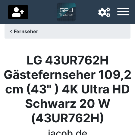
< Fernseher
Navigationssprache
Lieferland
LG 43UR762H
Startseite
Gästefernseher 109,2
Preis sinkt
cm (43" ) 4K Ultra HD
Einstellungen
Schwarz 20 W
Unterstütze uns
(43UR762H)
Kontaktiere uns
jacob.de