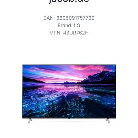
Bedingungen
Kategorien
EAN
:
8806091757739
Brand
:
LG
MPN
:
43UR762H