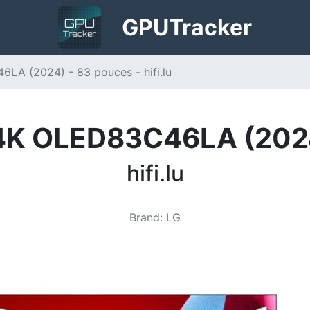
GPU
Tracker
A (2024) - 83 pouces - hifi.lu
4K OLED83C46LA (2024
hifi.lu
Brand
:
LG