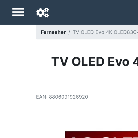
Fernseher
TV OLED Evo 4K OLED83C46L
Navigationssprache
Lieferland
TV OLED Evo 
Startseite
Preis sinkt
EAN
:
8806091926920
Einstellungen
Unterstütze uns
Kontaktiere uns