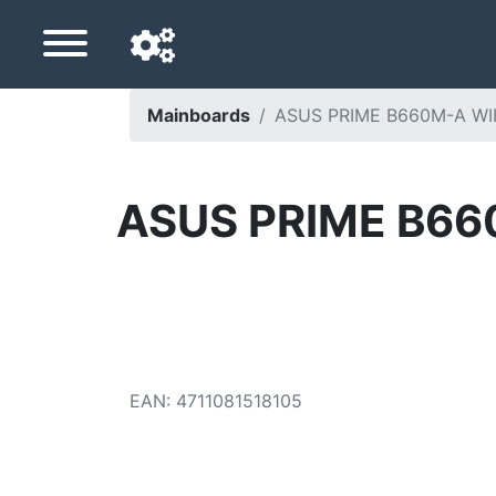
Mainboards
ASUS PRIME B660M-A WIFI
Navigationssprache
Lieferland
ASUS PRIME B660
Startseite
Preis sinkt
Einstellungen
Unterstütze uns
EAN
:
4711081518105
Kontaktiere uns