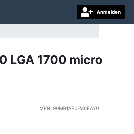
Anmelden
0 LGA 1700 micro
MPN
:
90MB1AE0-M0EAY0