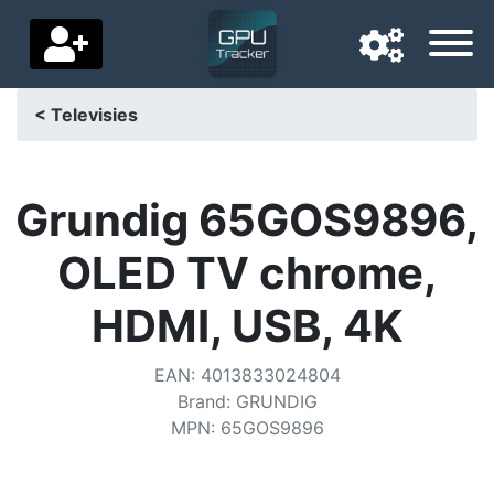
< Televisies
Navigatietaal
Favoriete bezorgland
Grundig 65GOS9896,
Startpagina
OLED TV chrome,
Prijs daalt
HDMI, USB, 4K
Instellingen
EAN
:
4013833024804
Steun ons
Brand
:
GRUNDIG
MPN
:
65GOS9896
Neem contact met ons op